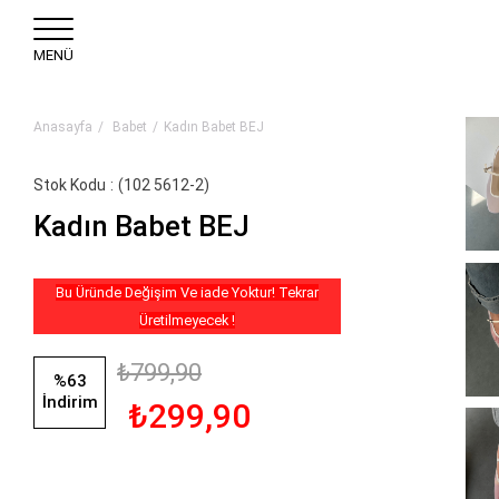
MENÜ
Anasayfa
Babet
Kadın Babet BEJ
Stok Kodu
(102 5612-2)
Kadın Babet BEJ
Bu Üründe Değişim Ve iade Yoktur! Tekrar
Üretilmeyecek !
₺799,90
%
63
İndirim
₺299,90