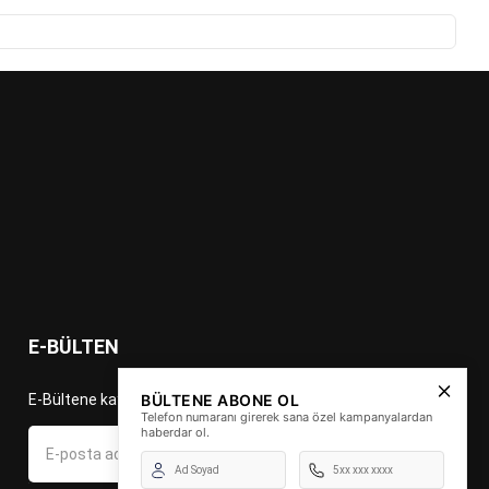
E-BÜLTEN
BÜLTENE ABONE OL
E-Bültene kayıt ol fırsat ve indirimleri kaçırma!
Telefon numaranı girerek sana özel kampanyalardan
haberdar ol.
Gönder