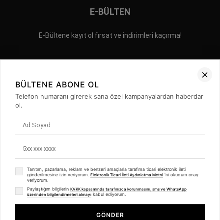
E-BÜLTEN
E-Bültene kayıt ol fırsat ve indirimleri kaçırma!
BÜLTENE ABONE OL
Telefon numaranı girerek sana özel kampanyalardan haberdar
ol.
İLETİŞİM
GİZLİLİK POLİTİKASI
SIKÇA SORULAN SORULAR
©2023 ERPA AYAKKABI YAN SANAYİ VE TEKSTİL TİCARET LİMİTED
ŞİRKETİ Tüm Hakları Saklıdır.
Tanıtım, pazarlama, reklam ve benzeri amaçlarla tarafıma ticari elektronik ileti
gönderilmesine izin veriyorum.
'ni okudum onay
Elektronik Ticari İleti Aydınlatma Metni
veriyorum.
Paylaştığım bilgilerin
KVKK kapsamında tarafınızca korunmasını, sms ve WhatsApp
kabul ediyorum.
üzerinden bilgilendirmeleri almayı
Kadın Babet SİYAH
GÖNDER
₺1.329,90
%
55