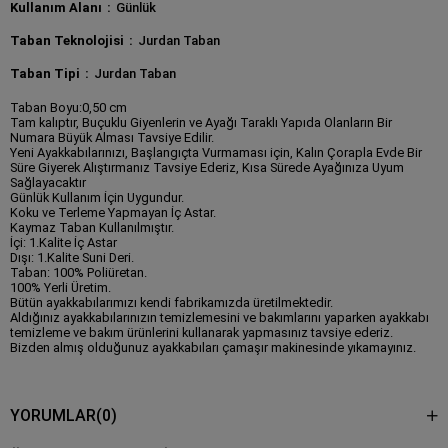
Kullanım Alanı
Günlük
Taban Teknolojisi
Jurdan Taban
Taban Tipi
Jurdan Taban
Taban Boyu:0,50 cm
Tam kalıptır, Buçuklu Giyenlerin ve Ayağı Taraklı Yapıda Olanların Bir
Numara Büyük Alması Tavsiye Edilir.
Yeni Ayakkabılarınızı, Başlangıçta Vurmaması için, Kalın Çorapla Evde Bir
Süre Giyerek Alıştırmanız Tavsiye Ederiz, Kısa Sürede Ayağınıza Uyum
Sağlayacaktır
Günlük Kullanım İçin Uygundur.
Koku ve Terleme Yapmayan İç Astar.
Kaymaz Taban Kullanılmıştır.
İçi: 1.Kalite İç Astar
Dışı: 1.Kalite Suni Deri.
Taban: 100% Poliüretan.
100% Yerli Üretim.
Bütün ayakkabılarımızı kendi fabrikamızda üretilmektedir.
Aldığınız ayakkabılarınızın temizlemesini ve bakımlarını yaparken ayakkabı
temizleme ve bakım ürünlerini kullanarak yapmasınız tavsiye ederiz.
Bizden almış olduğunuz ayakkabıları çamaşır makinesinde yıkamayınız.
YORUMLAR
(0)