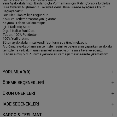
Yeni Ayakkabılarınızı, Başlangıçta Vurmaması için, Kalın Çorapla Evde Bir
Süre Giyerek Alıştırmanız Tavsiye Ederiz, Kısa Sürede Ayağınıza Uyum
Sağlayacaktır
Günlük Kullanım İçin Uygundur.
Koku ve Terleme Yapmayan İç Astar.
Kaymaz Taban Kullanılmıştır.
İçi: 1.Kalite İç Astar
Dışı: 1.Kalite Suni Deri.
Taban: 100% Poliüretan.
100% Yerli Üretim.
Bütün ayakkabılarımızı kendi fabrikamızda üretilmektedir.
Aldığınız ayakkabılarınızın temizlemesini ve bakımlarını yaparken ayakkabı
temizleme ve bakım ürünlerini kullanarak yapmasınız tavsiye ederiz.
Bizden almış olduğunuz ayakkabıları çamaşır makinesinde yıkamayınız.
YORUMLAR
(0)
ÖDEME SEÇENEKLERI
ÜRÜN ÖNERILERI
İADE SEÇENEKLERİ
KARGO & TESLİMAT