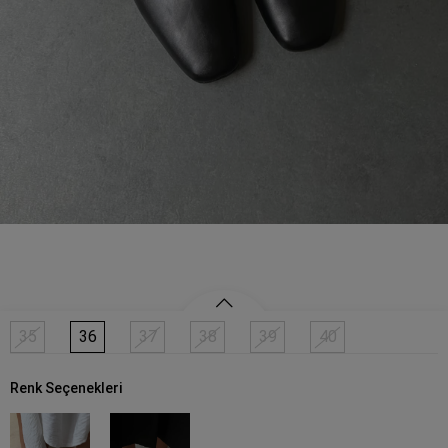
35
36
37
38
39
40
Renk Seçenekleri