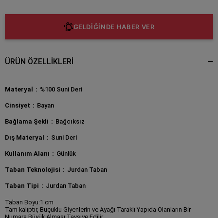
GELDİĞİNDE HABER VER
ÜRÜN ÖZELLIKLERI
Materyal
%100 Suni Deri
Cinsiyet
Bayan
Bağlama Şekli
Bağcıksız
Dış Materyal
Suni Deri
Kullanım Alanı
Günlük
Taban Teknolojisi
Jurdan Taban
Taban Tipi
Jurdan Taban
Taban Boyu:1 cm
Tam kalıptır, Buçuklu Giyenlerin ve Ayağı Taraklı Yapıda Olanların Bir
Numara Büyük Alması Tavsiye Edilir.