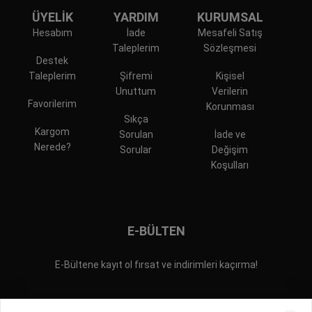
ÜYELİK
YARDIM
KURUMSAL
Hesabım
İade
Mesafeli Satış
Taleplerim
Sözleşmesi
Destek
Taleplerim
Şifremi
Kişisel
Unuttum
Verilerin
Favorilerim
Korunması
Sıkça
Kargom
Sorulan
İade ve
Nerede?
Sorular
Değişim
Koşulları
E-BÜLTEN
E-Bültene kayıt ol fırsat ve indirimleri kaçırma!