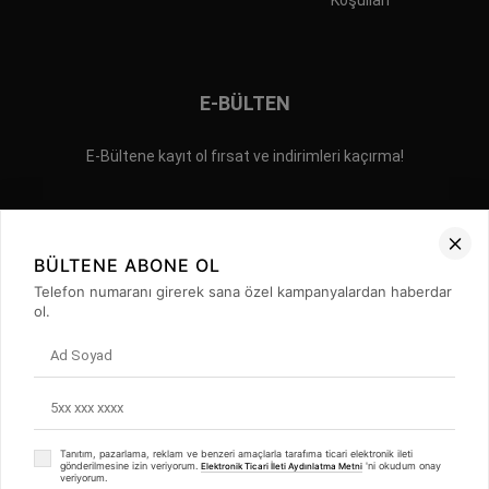
Koşulları
E-BÜLTEN
E-Bültene kayıt ol fırsat ve indirimleri kaçırma!
BÜLTENE ABONE OL
Telefon numaranı girerek sana özel kampanyalardan haberdar
ol.
İLETİŞİM
GİZLİLİK POLİTİKASI
SIKÇA SORULAN SORULAR
©2023 ERPA AYAKKABI YAN SANAYİ VE TEKSTİL TİCARET LİMİTED
ŞİRKETİ Tüm Hakları Saklıdır.
Tanıtım, pazarlama, reklam ve benzeri amaçlarla tarafıma ticari elektronik ileti
gönderilmesine izin veriyorum.
'ni okudum onay
Elektronik Ticari İleti Aydınlatma Metni
veriyorum.