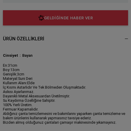
GELDİĞİNDE HABER VER
ÜRÜN ÖZELLIKLERI
Cinsiyet
Bayan
En:31cm
Boy:13cm
Genişlik:3cm
Materyal:Suni Deri
Kullanım Alanı:Elde
İç Kısmı Astarlıdır Ve Tek Bölmeden Oluşmaktadır.
Askısı Ayarlanmaz.
Dayanıklı Metal Aksesuardan Üretilmiştir.
Su Kaydırma Özelliğine Sahiptir.
100% Yerli Üretim.
Fermuar Kapamalıdır.
Aldığınız çanta temizlemesini ve bakımlarını yaparken çanta temizleme ve
bakım ürünlerini kullanarak yapmasınız tavsiye ederiz.
Bizden almış olduğunuz çantalari çamaşır makinesinde yıkamayınız.