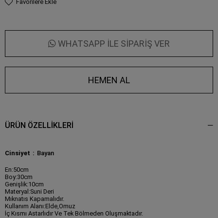
Favorilere Ekle
WHATSAPP İLE SİPARİŞ VER
ÜRÜN ÖZELLIKLERI
Cinsiyet
Bayan
En:50cm
Boy:30cm
Genişlik:10cm
Materyal:Suni Deri
Mıknatıs Kapamalıdır.
Kullanım Alanı:Elde,Omuz
İç Kısmı Astarlıdır Ve Tek Bölmeden Oluşmaktadır.