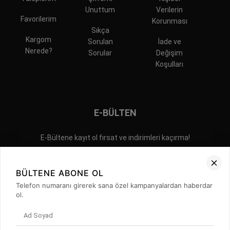
Unuttum
Verilerin
Favorilerim
Korunması
Sıkça
Kargom
Sorulan
İade ve
Nerede?
Sorular
Değişim
Koşulları
E-BÜLTEN
E-Bültene kayıt ol fırsat ve indirimleri kaçırma!
BÜLTENE ABONE OL
Telefon numaranı girerek sana özel kampanyalardan haberdar
ol.
İLETİŞİM
GİZLİLİK POLİTİKASI
SIKÇA SORULAN SORULAR