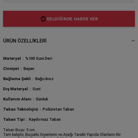
GELDİĞİNDE HABER VER
ÜRÜN ÖZELLIKLERI
Materyal
%100 Suni Deri
Cinsiyet
Bayan
Bağlama Şekli
Bağcıksız
Dış Materyal
Suni
Kullanım Alanı
Günluk
Taban Teknolojisi
Poliüretan Taban
Taban Tipi
Kaydırmaz Taban
Taban Boyu: 5 cm
Tam kalıptır, Buçuklu Giyenlerin ve Ayağı Taraklı Yapıda Olanların Bir