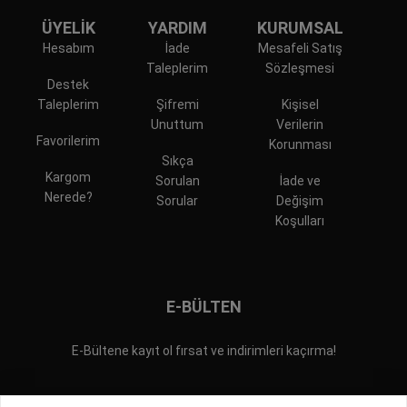
ÜYELİK
YARDIM
KURUMSAL
Hesabım
İade
Mesafeli Satış
Taleplerim
Sözleşmesi
Destek
Taleplerim
Şifremi
Kişisel
Unuttum
Verilerin
Favorilerim
Korunması
Sıkça
Kargom
Sorulan
İade ve
Nerede?
Sorular
Değişim
Koşulları
E-BÜLTEN
E-Bültene kayıt ol fırsat ve indirimleri kaçırma!