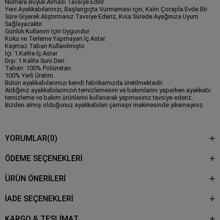
Numara Büyük Alması Tavsiye Edilir.
Yeni Ayakkabılarınızı, Başlangıçta Vurmaması için, Kalın Çorapla Evde Bir
Süre Giyerek Alıştırmanız Tavsiye Ederiz, Kısa Sürede Ayağınıza Uyum
Sağlayacaktır
Günlük Kullanım İçin Uygundur.
Koku ve Terleme Yapmayan İç Astar.
Kaymaz Taban Kullanılmıştır.
İçi: 1.Kalite İç Astar
Dışı: 1.Kalite Suni Deri.
Taban: 100% Poliüretan.
100% Yerli Üretim.
Bütün ayakkabılarımızı kendi fabrikamızda üretilmektedir.
Aldığınız ayakkabılarınızın temizlemesini ve bakımlarını yaparken ayakkabı
temizleme ve bakım ürünlerini kullanarak yapmasınız tavsiye ederiz.
Bizden almış olduğunuz ayakkabıları çamaşır makinesinde yıkamayınız.
YORUMLAR
(0)
ÖDEME SEÇENEKLERI
ÜRÜN ÖNERILERI
İADE SEÇENEKLERİ
KARGO & TESLİMAT