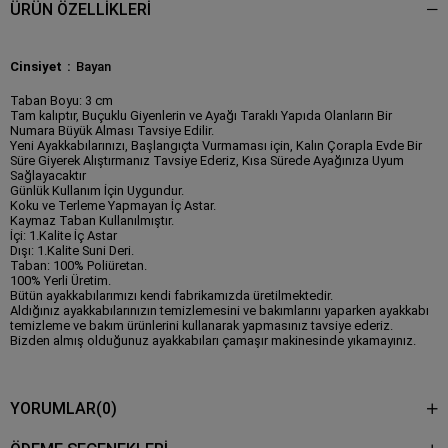
ÜRÜN ÖZELLIKLERI
Cinsiyet
Bayan
Taban Boyu: 3 cm
Tam kalıptır, Buçuklu Giyenlerin ve Ayağı Taraklı Yapıda Olanların Bir
Numara Büyük Alması Tavsiye Edilir.
Yeni Ayakkabılarınızı, Başlangıçta Vurmaması için, Kalın Çorapla Evde Bir
Süre Giyerek Alıştırmanız Tavsiye Ederiz, Kısa Sürede Ayağınıza Uyum
Sağlayacaktır
Günlük Kullanım İçin Uygundur.
Koku ve Terleme Yapmayan İç Astar.
Kaymaz Taban Kullanılmıştır.
İçi: 1.Kalite İç Astar
Dışı: 1.Kalite Suni Deri.
Taban: 100% Poliüretan.
100% Yerli Üretim.
Bütün ayakkabılarımızı kendi fabrikamızda üretilmektedir.
Aldığınız ayakkabılarınızın temizlemesini ve bakımlarını yaparken ayakkabı
temizleme ve bakım ürünlerini kullanarak yapmasınız tavsiye ederiz.
Bizden almış olduğunuz ayakkabıları çamaşır makinesinde yıkamayınız.
YORUMLAR
(0)