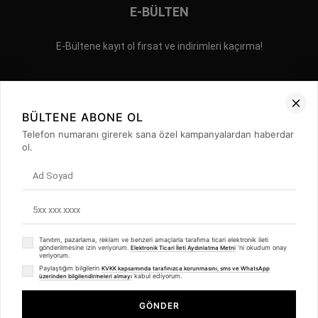
E-BÜLTEN
E-Bültene kayıt ol fırsat ve indirimleri kaçırma!
BÜLTENE ABONE OL
Telefon numaranı girerek sana özel kampanyalardan haberdar
ol.
İLETİŞİM
GİZLİLİK POLİTİKASI
SIKÇA SORULAN SORULAR
©2023 ERPA AYAKKABI YAN SANAYİ VE TEKSTİL TİCARET LİMİTED
ŞİRKETİ Tüm Hakları Saklıdır.
Tanıtım, pazarlama, reklam ve benzeri amaçlarla tarafıma ticari elektronik ileti
gönderilmesine izin veriyorum.
'ni okudum onay
Elektronik Ticari İleti Aydınlatma Metni
veriyorum.
Paylaştığım bilgilerin
KVKK kapsamında tarafınızca korunmasını, sms ve WhatsApp
kabul ediyorum.
üzerinden bilgilendirmeleri almayı
Kadın Terlik SİYAH
GÖNDER
₺2.039,90
%
20
SEPETE EKLE