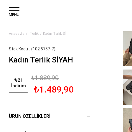
MENÜ
Anasayfa
Terlik
Kadın Terlik SİYAH
Stok Kodu
(102 5757-7)
Kadın Terlik SİYAH
₺1.889,90
%
21
İndirim
₺1.489,90
ÜRÜN ÖZELLIKLERI