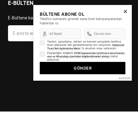
E-BÜLTEN
BÜLTENE ABONE OL
E-Bültene kayıt ol fırsat ve indirimleri kaçırma!
Telefon numaranı girerek sana özel kampanyalardan
haberdar ol.
Gönder
Tanıtım, pazarlama, reklam ve benzeri amaçlarla tarafıma
ticari elektronik ileti gönderilmesine izin veriyorum.
Elektronik
'ni okudum onay veriyorum.
Ticari İleti Aydınlatma Metni
Paylaştığım bilgilerin
KVKK kapsamında tarafınızca korunmasını,
kabul
sms ve WhatsApp üzerinden bilgilendirmeleri almayı
ediyorum.
GÖNDER
STİL TİCARET LİMİTED ŞİRKETİ Tüm Hakları