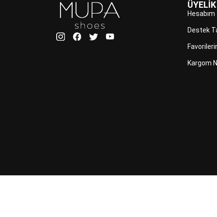
ÜYELİK
Hesabım
Destek T
Favoriler
Kargom N
İLETİŞİM
GİZLİLİK POLİTİKASI
SIKÇA 
SORULAR