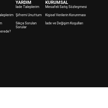
YARDIM
KURUMSAL
İade Taleplerim
Mesafeli Satış Sözleşmesi
aleplerim
Şifremi Unuttum
Kişisel Verilerin Korunması
im
Sıkça Sorulan
İade ve Değişim Koşulları
Sorular
erede?
SORULAN
©2023 ERPA AYAKKABI YAN SANAYİ VE TEK
Saklıdır.