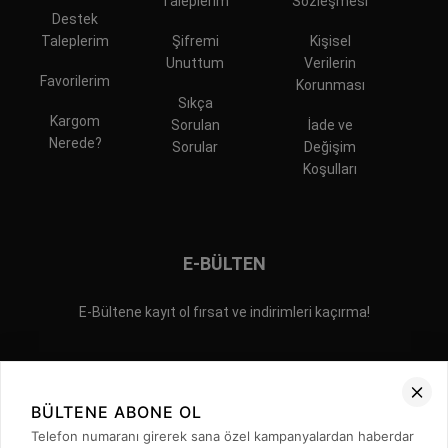
Taleplerim
Sözleşmesi
Destek
Taleplerim
Şifremi
Kişisel
Unuttum
Verilerin
Favorilerim
Korunması
Sıkça
Kargom
Sorulan
İade ve
Nerede?
Sorular
Değişim
Koşulları
E-BÜLTEN
E-Bültene kayıt ol fırsat ve indirimleri kaçırma!
BÜLTENE ABONE OL
Telefon numaranı girerek sana özel kampanyalardan haberdar