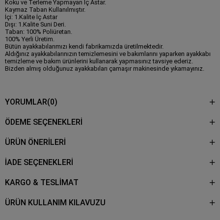
Koku ve Terleme Yapmayan İç Astar.
Kaymaz Taban Kullanılmıştır.
İçi: 1.Kalite İç Astar
Dışı: 1.Kalite Suni Deri.
Taban: 100% Poliüretan.
100% Yerli Üretim.
Bütün ayakkabılarımızı kendi fabrikamızda üretilmektedir.
Aldığınız ayakkabılarınızın temizlemesini ve bakımlarını yaparken ayakkabı
temizleme ve bakım ürünlerini kullanarak yapmasınız tavsiye ederiz.
Bizden almış olduğunuz ayakkabıları çamaşır makinesinde yıkamayınız.
YORUMLAR
(0)
ÖDEME SEÇENEKLERI
ÜRÜN ÖNERILERI
İADE SEÇENEKLERİ
KARGO & TESLİMAT
ÜRÜN KULLANIM KILAVUZU