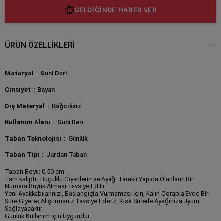
GELDİĞİNDE HABER VER
ÜRÜN ÖZELLIKLERI
Materyal
Suni Deri
Cinsiyet
Bayan
Dış Materyal
Bağcıksız
Kullanım Alanı
Suni Deri
Taban Teknolojisi
Günlük
Taban Tipi
Jurdan Taban
Taban Boyu: 0,50 cm
Tam kalıptır, Buçuklu Giyenlerin ve Ayağı Taraklı Yapıda Olanların Bir
Numara Büyük Alması Tavsiye Edilir.
Yeni Ayakkabılarınızı, Başlangıçta Vurmaması için, Kalın Çorapla Evde Bir
Süre Giyerek Alıştırmanız Tavsiye Ederiz, Kısa Sürede Ayağınıza Uyum
Sağlayacaktır
Günlük Kullanım İçin Uygundur.