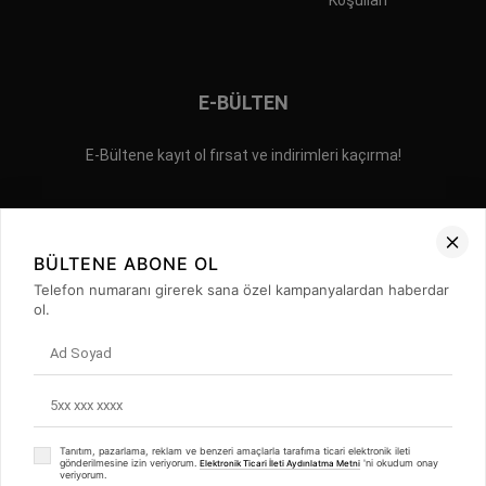
Koşulları
E-BÜLTEN
E-Bültene kayıt ol fırsat ve indirimleri kaçırma!
BÜLTENE ABONE OL
Telefon numaranı girerek sana özel kampanyalardan haberdar
ol.
İLETİŞİM
GİZLİLİK POLİTİKASI
SIKÇA SORULAN SORULAR
©2023 ERPA AYAKKABI YAN SANAYİ VE TEKSTİL TİCARET LİMİTED
ŞİRKETİ Tüm Hakları Saklıdır.
Tanıtım, pazarlama, reklam ve benzeri amaçlarla tarafıma ticari elektronik ileti
gönderilmesine izin veriyorum.
'ni okudum onay
Elektronik Ticari İleti Aydınlatma Metni
veriyorum.