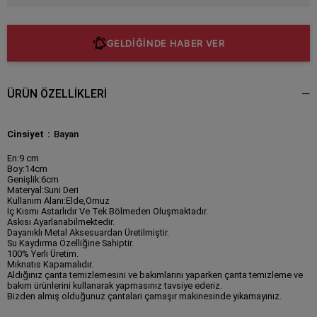
GELDİĞİNDE HABER VER
ÜRÜN ÖZELLIKLERI
Cinsiyet
Bayan
En:9 cm
Boy:14cm
Genişlik:6cm
Materyal:Suni Deri
Kullanım Alanı:Elde,Omuz
İç Kısmı Astarlıdır Ve Tek Bölmeden Oluşmaktadır.
Askısı Ayarlanabilmektedir.
Dayanıklı Metal Aksesuardan Üretilmiştir.
Su Kaydırma Özelliğine Sahiptir.
100% Yerli Üretim.
Mıknatıs Kapamalıdır.
Aldığınız çanta temizlemesini ve bakımlarını yaparken çanta temizleme ve
bakım ürünlerini kullanarak yapmasınız tavsiye ederiz.
Bizden almış olduğunuz çantalari çamaşır makinesinde yıkamayınız.