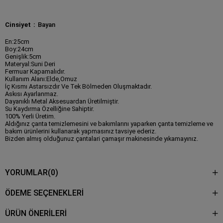
Cinsiyet
Bayan
En:25cm
Boy:24cm
Genişlik:5cm
Materyal:Suni Deri
Fermuar Kapamalıdır.
Kullanım Alanı:Elde,Omuz
İç Kısmı Astarsızdır Ve Tek Bölmeden Oluşmaktadır.
Askısı Ayarlanmaz.
Dayanıklı Metal Aksesuardan Üretilmiştir.
Su Kaydırma Özelliğine Sahiptir.
100% Yerli Üretim.
Aldığınız çanta temizlemesini ve bakımlarını yaparken çanta temizleme ve
bakım ürünlerini kullanarak yapmasınız tavsiye ederiz.
Bizden almış olduğunuz çantalari çamaşır makinesinde yıkamayınız.
YORUMLAR
(0)
ÖDEME SEÇENEKLERI
ÜRÜN ÖNERILERI