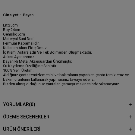
Cinsiyet
Bayan
En:25cm
Boy:24cm
Genişlik:5cm
Materyal:Suni Deri
Fermuar Kapamalıdır.
Kullanım Alanı:Elde,Omuz
İç Kısmı Astarsızdır Ve Tek Bölmeden Oluşmaktadır.
Askısı Ayarlanmaz.
Dayanıklı Metal Aksesuardan Üretilmiştir.
Su Kaydırma Özelliğine Sahiptir.
100% Yerli Üretim.
Aldığınız çanta temizlemesini ve bakımlarını yaparken çanta temizleme ve
bakım ürünlerini kullanarak yapmasınız tavsiye ederiz.
Bizden almış olduğunuz çantalari çamaşır makinesinde yıkamayınız.
YORUMLAR
(0)
ÖDEME SEÇENEKLERI
ÜRÜN ÖNERILERI