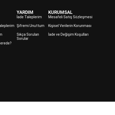
YARDIM
KURUMSAL
İade Taleplerim
Mesafeli Satış Sözleşmesi
aleplerim
Şifremi Unuttum
Kişisel Verilerin Korunması
im
Sıkça Sorulan
İade ve Değişim Koşulları
Sorular
erede?
SORULAN
©2023 ERPA AYAKKABI YAN SANAYİ VE TEK