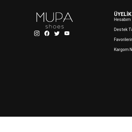
ÜYELİK
Hesabım
Destek T
Favoriler
Kargom N
İLETİŞİM
GİZLİLİK POLİTİKASI
SIKÇA 