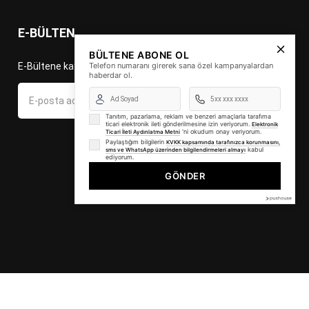
E-BÜLTEN
BÜLTENE ABONE OL
E-Bültene kayıt ol fırsat ve indirimleri kaçırma!
Telefon numaranı girerek sana özel kampanyalardan
haberdar ol.
Gönder
Tanıtım, pazarlama, reklam ve benzeri amaçlarla tarafıma
ticari elektronik ileti gönderilmesine izin veriyorum.
Elektronik
'ni okudum onay veriyorum.
Ticari İleti Aydınlatma Metni
Paylaştığım bilgilerin
KVKK kapsamında tarafınızca korunmasını,
kabul
sms ve WhatsApp üzerinden bilgilendirmeleri almayı
ediyorum.
GÖNDER
STİL TİCARET LİMİTED ŞİRKETİ Tüm Hakları