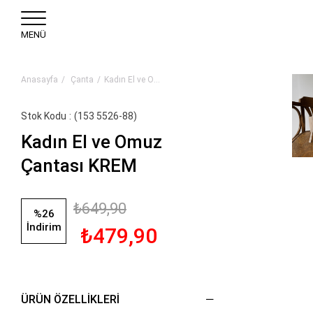
MENÜ
Anasayfa
Çanta
Kadın El ve Omuz Çantası KREM
Stok Kodu
(153 5526-88)
Kadın El ve Omuz
Çantası KREM
₺649,90
%
26
İndirim
₺479,90
ÜRÜN ÖZELLIKLERI