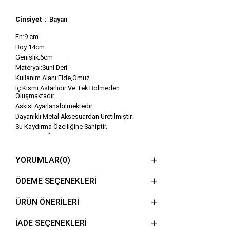
Cinsiyet
Bayan
En:9 cm
Boy:14cm
Genişlik:6cm
Materyal:Suni Deri
Kullanım Alanı:Elde,Omuz
İç Kısmı Astarlıdır Ve Tek Bölmeden
Oluşmaktadır.
Askısı Ayarlanabilmektedir.
Dayanıklı Metal Aksesuardan Üretilmiştir.
Su Kaydırma Özelliğine Sahiptir.
100% Yerli Üretim.
Mıknatıs Kapamalıdır.
Aldığınız çanta temizlemesini ve bakımlarını
YORUMLAR
(0)
yaparken çanta temizleme ve bakım ürünlerini
kullanarak yapmasınız tavsiye ederiz.
ÖDEME SEÇENEKLERI
Bizden almış olduğunuz çantalari çamaşır
makinesinde yıkamayınız.
ÜRÜN ÖNERILERI
İADE SEÇENEKLERİ