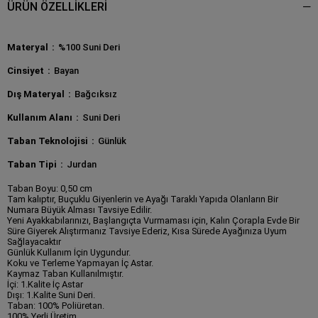
ÜRÜN ÖZELLIKLERI
Materyal
%100 Suni Deri
Cinsiyet
Bayan
Dış Materyal
Bağcıksız
Kullanım Alanı
Suni Deri
Taban Teknolojisi
Günlük
Taban Tipi
Jurdan
Taban Boyu: 0,50 cm
Tam kalıptır, Buçuklu Giyenlerin ve Ayağı Taraklı Yapıda Olanların Bir
Numara Büyük Alması Tavsiye Edilir.
Yeni Ayakkabılarınızı, Başlangıçta Vurmaması için, Kalın Çorapla Evde Bir
Süre Giyerek Alıştırmanız Tavsiye Ederiz, Kısa Sürede Ayağınıza Uyum
Sağlayacaktır
Günlük Kullanım İçin Uygundur.
Koku ve Terleme Yapmayan İç Astar.
Kaymaz Taban Kullanılmıştır.
İçi: 1.Kalite İç Astar
Dışı: 1.Kalite Suni Deri.
Taban: 100% Poliüretan.
100% Yerli Üretim.