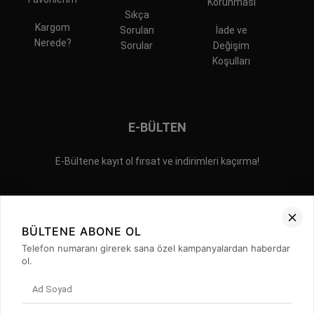
Korunması
Sıkça
Kargom
Sorulan
İade ve
Nerede?
Sorular
Değişim
Koşulları
E-BÜLTEN
E-Bültene kayıt ol fırsat ve indirimleri kaçırma!
BÜLTENE ABONE OL
Telefon numaranı girerek sana özel kampanyalardan haberdar
ol.
İLETİŞİM
GİZLİLİK POLİTİKASI
SIKÇA SORULAN SORULAR