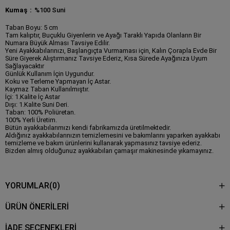
Kumaş
%100 Suni
Taban Boyu: 5 cm
Tam kalıptır, Buçuklu Giyenlerin ve Ayağı Taraklı Yapıda Olanların Bir
Numara Büyük Alması Tavsiye Edilir.
Yeni Ayakkabılarınızı, Başlangıçta Vurmaması için, Kalın Çorapla Evde Bir
Süre Giyerek Alıştırmanız Tavsiye Ederiz, Kısa Sürede Ayağınıza Uyum
Sağlayacaktır
Günlük Kullanım İçin Uygundur.
Koku ve Terleme Yapmayan İç Astar.
Kaymaz Taban Kullanılmıştır.
İçi: 1.Kalite İç Astar
Dışı: 1.Kalite Suni Deri.
Taban: 100% Poliüretan.
100% Yerli Üretim.
Bütün ayakkabılarımızı kendi fabrikamızda üretilmektedir.
Aldığınız ayakkabılarınızın temizlemesini ve bakımlarını yaparken ayakkabı
temizleme ve bakım ürünlerini kullanarak yapmasınız tavsiye ederiz.
Bizden almış olduğunuz ayakkabıları çamaşır makinesinde yıkamayınız.
YORUMLAR
(0)
ÜRÜN ÖNERILERI
İADE SEÇENEKLERİ